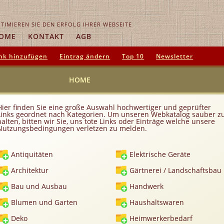
TIMIEREN SIE DEN ERFOLG IHRER WEBSEITE
OME
KONTAKT
AGB
nk hinzufügen
Eintrag ändern
Top 10
Newsletter
HOME
Hier finden Sie eine große Auswahl hochwertiger und geprüfter
Links geordnet nach Kategorien. Um unseren Webkatalog sauber z
halten, bitten wir Sie, uns tote Links oder Einträge welche unsere
Nutzungsbedingungen verletzen zu melden.
Antiquitäten
Elektrische Geräte
Architektur
Gärtnerei / Landschaftsbau
Bau und Ausbau
Handwerk
Blumen und Garten
Haushaltswaren
Deko
Heimwerkerbedarf