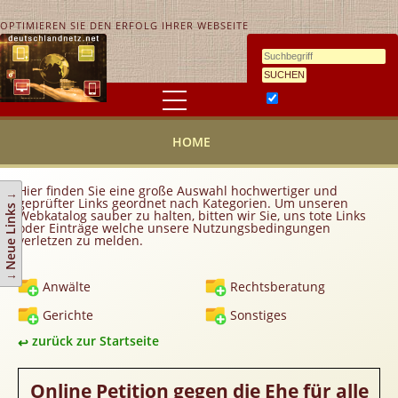
OPTIMIEREN SIE DEN ERFOLG IHRER WEBSEITE
Ähnlichkeitssuche
HOME
HOME
KONTAKT
AGB
Hier finden Sie eine große Auswahl hochwertiger und
↓ Neue Links ↓
geprüfter Links geordnet nach Kategorien. Um unseren
Link hinzufügen
Webkatalog sauber zu halten, bitten wir Sie, uns tote Links
oder Einträge welche unsere Nutzungsbedingungen
verletzen zu melden.
Eintrag ändern
Top 10
Anwälte
Rechtsberatung
Newsletter
Gerichte
Sonstiges
Werbedienstleistungen
zurück zur Startseite
Handy Tarifvergleich
Partner
Online Petition gegen die Ehe für alle