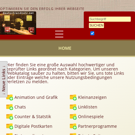
OPTIMIEREN SIE DEN ERFOLG IHRER WEBSEITE
Ähnlichkeitssuche
HOME
HOME
KONTAKT
AGB
Hier finden Sie eine große Auswahl hochwertiger und
↓ Neue Links ↓
geprüfter Links geordnet nach Kategorien. Um unseren
Link hinzufügen
Webkatalog sauber zu halten, bitten wir Sie, uns tote Links
oder Einträge welche unsere Nutzungsbedingungen
verletzen zu melden.
Eintrag ändern
Top 10
Animation und Grafik
Kleinanzeigen
Newsletter
Chats
Linklisten
Werbedienstleistungen
Counter & Statstik
Onlinespiele
Handy Tarifvergleich
Digitale Postkarten
Partnerprogramme
Partner