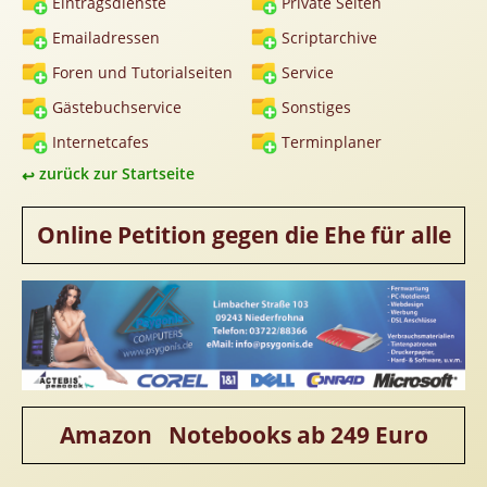
Eintragsdienste
Private Seiten
Homepageerstellung
Emailadressen
Scriptarchive
Webkatalog
Foren und Tutorialseiten
Service
Linkaufbau
Gästebuchservice
Sonstiges
Sonderangebot
Internetcafes
Terminplaner
zurück zur Startseite
Online Petition gegen die Ehe für alle
Amazon Notebooks ab 249 Euro