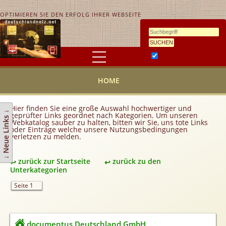
OPTIMIEREN SIE DEN ERFOLG IHRER WEBSEITE
Ähnlichkeitssuche
HOME
HOME
KONTAKT
AGB
Hier finden Sie eine große Auswahl hochwertiger und
↓ Neue Links ↓
geprüfter Links geordnet nach Kategorien. Um unseren
Link hinzufügen
Webkatalog sauber zu halten, bitten wir Sie, uns tote Links
oder Einträge welche unsere Nutzungsbedingungen
verletzen zu melden.
Eintrag ändern
Top 10
zurück zur Startseite
zurück zu den
Newsletter
Unterkategorien
Werbedienstleistungen
Seite 1
Handy Tarifvergleich
Partner
documentus Deutschland GmbH