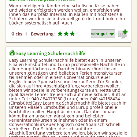
Homepageerstellung
Wenn intelligente Kinder eine schulische Krise haben
und wieder erfolgreich werden wollen, empfehlen wir
Webkatalog
ihnen das Kurpfalz-Internat. In Klaßen mit höchstens 8
Schülern werden sie individuell gefördert und holen ihre
Linkaufbau
Lücken systematisch auf. Auch
Sonderangebot
★★★
Klicks: 1
Bewertung:
Easy Learning Schülernachhilfe
Easy Learning Schülernachhilfe bietet euch in unseren
Filialen Eimsbüttel und Lurup profeßionelle Nachhilfe in
allen Hauptfächern an. Darüber hinaus könnt ihr an
unseren günstigen und beliebten Ferienintensivkursen
teilnehmen oder in einem Conversationkurs euer
Englisch oder Spanisch schnell verbeßern. Für Schüler,
die sich auf ihre Abschlußprüfung vorbereiten wollen,
bieten wir spezielle Vorbereitungskurse an. Nette und
qualifizierte Lehrer freuen sich auf neue Schüler. Ruft an
unter Tel.: 040 / 84079230 (Lurup) oder 040 /40188424
(EimsbüttelEasy Learning Schülernachhilfe bietet euch in
unseren Filialen Eimsbüttel und Lurup profeßionelle
Nachhilfe in allen Hauptfächern an. Darüber hinaus
könnt ihr an unseren günstigen und beliebten
Ferienintensivkursen teilnehmen oder in einem
Conversationkurs euer Englisch oder Spanisch schnell
verbeßern. Für Schüler, die sich auf ihre
Abschlußprüfung vorbereiten wollen, bieten wir spezielle