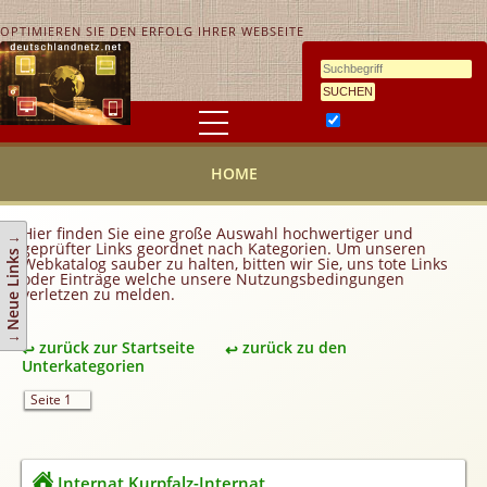
OPTIMIEREN SIE DEN ERFOLG IHRER WEBSEITE
Ähnlichkeitssuche
HOME
HOME
KONTAKT
AGB
Hier finden Sie eine große Auswahl hochwertiger und
↓ Neue Links ↓
geprüfter Links geordnet nach Kategorien. Um unseren
Link hinzufügen
Webkatalog sauber zu halten, bitten wir Sie, uns tote Links
oder Einträge welche unsere Nutzungsbedingungen
verletzen zu melden.
Eintrag ändern
Top 10
zurück zur Startseite
zurück zu den
Newsletter
Unterkategorien
Werbedienstleistungen
Seite 1
Handy Tarifvergleich
Partner
Internat Kurpfalz-Internat