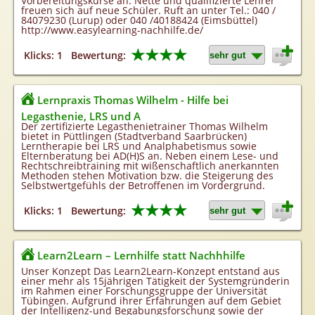
Vorbereitungskurse an. Nette und qualifizierte Lehrer
freuen sich auf neue Schüler. Ruft an unter Tel.: 040 /
84079230 (Lurup) oder 040 /40188424 (Eimsbüttel)
http://www.easylearning-nachhilfe.de/
★★★★
Klicks: 1
Bewertung:
Lernpraxis Thomas Wilhelm - Hilfe bei
Legasthenie, LRS und A
Der zertifizierte Legasthenietrainer Thomas Wilhelm
bietet in Püttlingen (Stadtverband Saarbrücken)
Lerntherapie bei LRS und Analphabetismus sowie
Elternberatung bei AD(H)S an. Neben einem Lese- und
Rechtschreibtraining mit wißenschaftlich anerkannten
Methoden stehen Motivation bzw. die Steigerung des
Selbstwertgefühls der Betroffenen im Vordergrund.
★★★★
Klicks: 1
Bewertung:
Learn2Learn – Lernhilfe statt Nachhhilfe
Unser Konzept Das Learn2Learn-Konzept entstand aus
einer mehr als 15jährigen Tätigkeit der Systemgründerin
im Rahmen einer Forschungsgruppe der Universität
Tübingen. Aufgrund ihrer Erfahrungen auf dem Gebiet
der Intelligenz-und Begabungsforschung sowie der