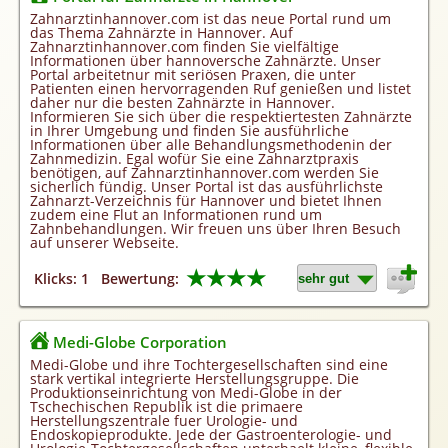
Homepageerstellung
Zahnarztinhannover.com ist das neue Portal rund um
das Thema Zahnärzte in Hannover. Auf
Webkatalog
Zahnarztinhannover.com finden Sie vielfältige
Informationen über hannoversche Zahnärzte. Unser
Linkaufbau
Portal arbeitetnur mit seriösen Praxen, die unter
Patienten einen hervorragenden Ruf genießen und listet
Sonderangebot
daher nur die besten Zahnärzte in Hannover.
Informieren Sie sich über die respektiertesten Zahnärzte
in Ihrer Umgebung und finden Sie ausführliche
Informationen über alle Behandlungsmethodenin der
Zahnmedizin. Egal wofür Sie eine Zahnarztpraxis
benötigen, auf Zahnarztinhannover.com werden Sie
sicherlich fündig. Unser Portal ist das ausführlichste
Zahnarzt-Verzeichnis für Hannover und bietet Ihnen
zudem eine Flut an Informationen rund um
Zahnbehandlungen. Wir freuen uns über Ihren Besuch
auf unserer Webseite.
★★★★
Klicks: 1
Bewertung:
Medi-Globe Corporation
Medi-Globe und ihre Tochtergesellschaften sind eine
stark vertikal integrierte Herstellungsgruppe. Die
Produktionseinrichtung von Medi-Globe in der
Tschechischen Republik ist die primaere
Herstellungszentrale fuer Urologie- und
Endoskopieprodukte. Jede der Gastroenterologie- und