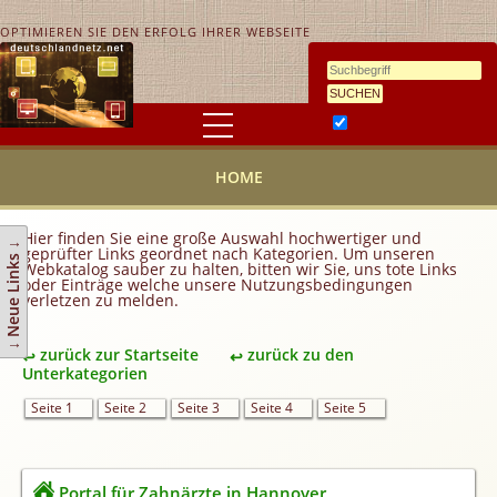
OPTIMIEREN SIE DEN ERFOLG IHRER WEBSEITE
Ähnlichkeitssuche
HOME
HOME
KONTAKT
AGB
Hier finden Sie eine große Auswahl hochwertiger und
↓ Neue Links ↓
geprüfter Links geordnet nach Kategorien. Um unseren
Link hinzufügen
Webkatalog sauber zu halten, bitten wir Sie, uns tote Links
oder Einträge welche unsere Nutzungsbedingungen
verletzen zu melden.
Eintrag ändern
Top 10
zurück zur Startseite
zurück zu den
Newsletter
Unterkategorien
Werbedienstleistungen
Seite 1
Seite 2
Seite 3
Seite 4
Seite 5
Handy Tarifvergleich
Partner
Portal für Zahnärzte in Hannover