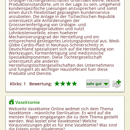
Urologie-Tochtergesellschaften unterhaelt kleine, flexible
Produktionsstandorte, um in der Lage zu sein, umgehend
kundenspezifische Loesungen anzusprechen und somit
einen durch Flexibilitaet gepraegten Kundenservice
anzubieten. Die Anlage in der Tschechischen Republik
unterstuetzt alle Anforderungen der
Grossserienfertigung von Urologie- und
Gastroenterologieprodukten und nutzt
Lohnkostenvorteile, einen hoeherer
Mechanisierungsgrad der Herstellung und ein
entsprechend gesteigertes Leistungspotenzial aus. Medi-
Globe Cardio-Plast in Neuhaus-Schnierschnitz in
Deutschland spezialisiert sich auf die Herstellung von
Werkzeugen, Formenfertigung und medizinische
Spezialkomponenten. Diese Tochtergesellschaft
unterstuetzt alle anderen
Herstellungstochtergesellschaften des Unternehmens
und fungiert als wichtiger Hauslieferant fuer diese
Produkte und Dienste.
★★★★
Klicks: 1
Bewertung:
Vasektomie
Webseite Vasektomie Online widmet sich dem Thema
Vasektomie - männliche Sterilisation. Es wird auf die
meisten Fragen eingegangen die zu dem Thema gestellt
werden. Was kostet eine Vasektomie? Welche
Voraussetzungen gibt es für eine Vasektomie? Was sind
die Folgen einer Vasektomie?