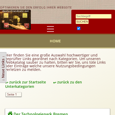
OPTIMIEREN SIE DEN ERFOLG IHRER WEBSEITE
Ähnlichkeitssuche
HOME
HOME
KONTAKT
AGB
Hier finden Sie eine große Auswahl hochwertiger und
↓ Neue Links ↓
geprüfter Links geordnet nach Kategorien. Um unseren
Link hinzufügen
Webkatalog sauber zu halten, bitten wir Sie, uns tote Links
oder Einträge welche unsere Nutzungsbedingungen
verletzen zu melden.
Eintrag ändern
Top 10
zurück zur Startseite
zurück zu den
Newsletter
Unterkategorien
Werbedienstleistungen
Seite 1
Handy Tarifvergleich
Partner
Der Technologiepark Bremen