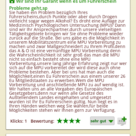
Wir sind Ihr Garant wenn es um Führerschein
Probleme geht,sp
Sie haben ein Problem bezüglich Ihres
Führerscheins,durch Punkte oder aber durch Drogen
vielleicht sogar wegen Alkohol? Es droht eine Auflage zur
Medizinisch Psychologischen Untersuchung (MPU)? Dann
sind wir Ihr Ansprechpartner,durch unsere vielseitigen
Tätigkeitsgebiete bringen wir Sie ohne Probleme wieder
zurück auf die Straße. Bei uns gäbe es die Möglichkeit in
unserem Mobilitätszentrum eine MPU Vorbereitung zu
machen und zwar Maßgeschneidert zu Ihrem Profil,denn
das A & O ist eine vernünftige MPU Vorbereitung denn
die Wahrscheinlichkeit ist sehr groß das man die MPU
nicht so einfach besteht ohne eine MPU
Vorbereitung.unsere lang jährige Erfahrung zeigt nur wer
sich auf die MPU vorbereitet der wird diese auch ohne
Probleme bestehen. Aber bei uns hat man auch die
Möglichkeit,einen Eu Führerschein aus einem unserer 26
Eu Mitgliedstaaten zu erwerben.Wem die MPU
Vorbereitung und anschließende MPU zu auf wendig ist.
Wir halten uns an alle Vorgaben des Europäischen
Gesetzgebers,denn nur wenn alle Gesetze des
Außtellendem Landes eingehalten und umgesetzt
wurden ist Ihr Eu Führerschein gültig. Nun liegt es in
Ihren Händen welchen weg Sie wählen,für beide
Möglichkeiten stehen wir Ihnen gern zur Verfügung.
★★★★
Klicks: 1
Bewertung: