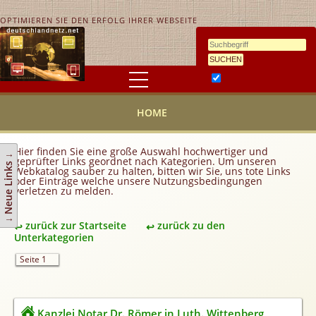
OPTIMIEREN SIE DEN ERFOLG IHRER WEBSEITE
Ähnlichkeitssuche
HOME
HOME
KONTAKT
AGB
Hier finden Sie eine große Auswahl hochwertiger und
↓ Neue Links ↓
geprüfter Links geordnet nach Kategorien. Um unseren
Link hinzufügen
Webkatalog sauber zu halten, bitten wir Sie, uns tote Links
oder Einträge welche unsere Nutzungsbedingungen
verletzen zu melden.
Eintrag ändern
Top 10
zurück zur Startseite
zurück zu den
Newsletter
Unterkategorien
Werbedienstleistungen
Seite 1
Handy Tarifvergleich
Partner
Kanzlei Notar Dr. Römer in Luth. Wittenberg